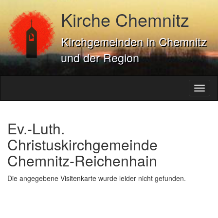
Kirche Chemnitz
Kirchgemeinden in Chemnitz
und der Region
Toggl
naviga
Ev.-Luth.
Christuskirchgemeinde
Chemnitz-Reichenhain
Die angegebene Visitenkarte wurde leider nicht gefunden.