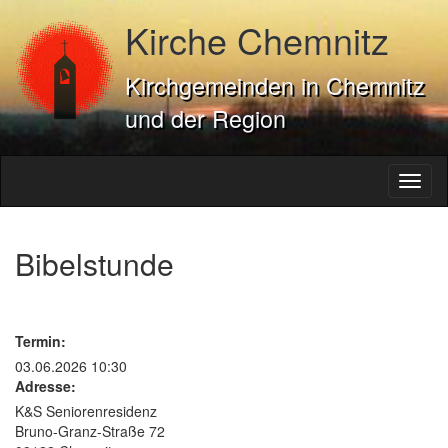
Kirche Chemnitz
Kirchgemeinden in Chemnitz
und der Region
Toggl
naviga
Bibelstunde
Termin:
03.06.2026 10:30
Adresse:
K&S Seniorenresidenz
Bruno-Granz-Straße 72