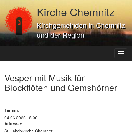
Kirche Chemnitz
Kirchgemeinden in Chemnitz
und der Region
Toggl
naviga
Vesper mit Musik für
Blockflöten und Gemshörner
Termin:
04.06.2026 18:00
Adresse:
St. Jakobikirche Chemnitz