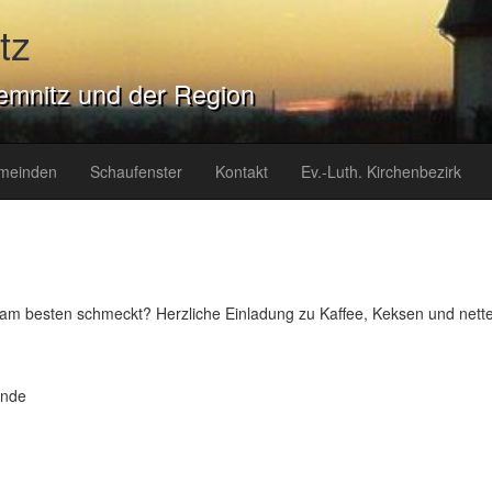
tz
emnitz und der Region
meinden
Schaufenster
Kontakt
Ev.-Luth. Kirchenbezirk
t am besten schmeckt? Herzliche Einladung zu Kaffee, Keksen und net
inde