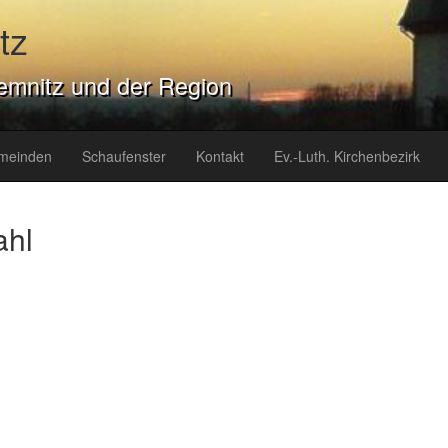
tz
emnitz und der Region
meinden
Schaufenster
Kontakt
Ev.-Luth. Kirchenbezirk
ahl