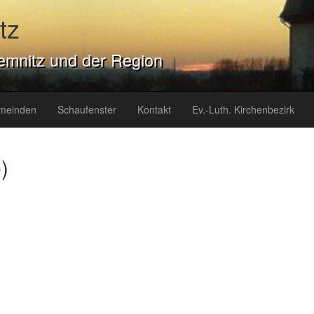
tz
emnitz und der Region
meinden
Schaufenster
Kontakt
Ev.-Luth. Kirchenbezirk
)