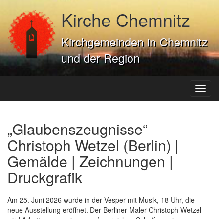
Kirche Chemnitz
Kirchgemeinden in Chemnitz
und der Region
Toggl
naviga
„Glaubenszeugnisse“
Christoph Wetzel (Berlin) |
Gemälde | Zeichnungen |
Druckgrafik
Am 25. Juni 2026 wurde in der Vesper mit Musik, 18 Uhr, die
neue Ausstellung eröffnet. Der Berliner Maler Christoph Wetzel