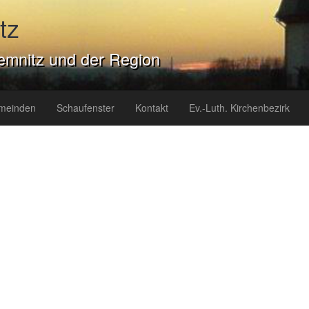
tz
emnitz und der Region
meinden
Schaufenster
Kontakt
Ev.-Luth. Kirchenbezirk