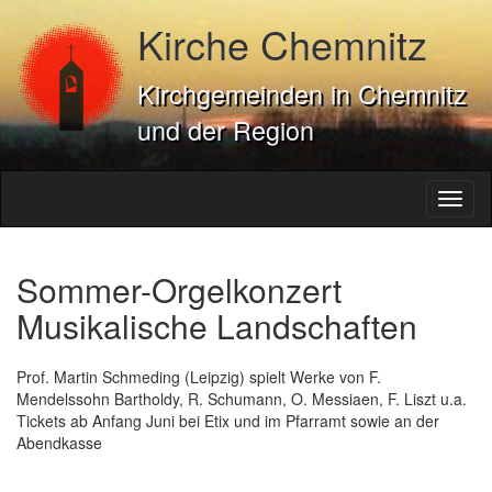
Kirche Chemnitz
Kirchgemeinden in Chemnitz
und der Region
Toggl
naviga
Sommer-Orgelkonzert
Musikalische Landschaften
Prof. Martin Schmeding (Leipzig) spielt Werke von F.
Mendelssohn Bartholdy, R. Schumann, O. Messiaen, F. Liszt u.a.
Tickets ab Anfang Juni bei Etix und im Pfarramt sowie an der
Abendkasse