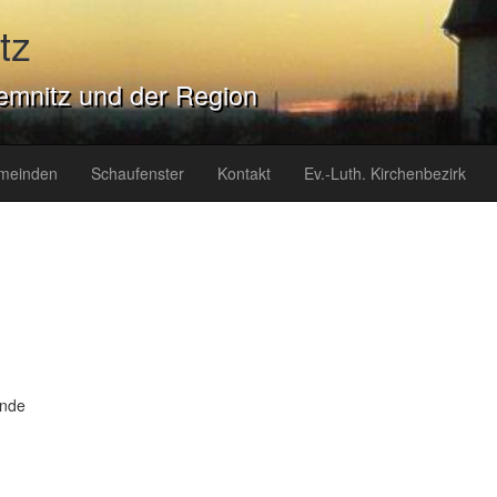
tz
emnitz und der Region
meinden
Schaufenster
Kontakt
Ev.-Luth. Kirchenbezirk
inde