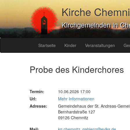
Kirche Chemni
Kirchgemeinden in Ch
Startseite
Kinder
Veranstaltungen
Ge
Probe des Kinderchores
Termin:
10.06.2026 17:00
Url:
Mehr Informationen
Adresse:
Gemeindehaus der St. Andreas-Geme
Bernhardstraße 127
09126 Chemnitz
Mail:
kg.chemnitz_gablenz@evlks.de