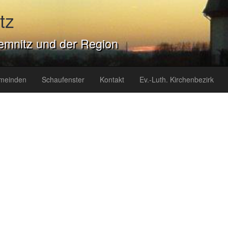
tz
emnitz und der Region
meinden
Schaufenster
Kontakt
Ev.-Luth. Kirchenbezirk