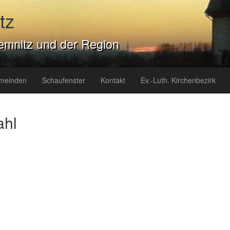
tz
emnitz und der Region
meinden
Schaufenster
Kontakt
Ev.-Luth. Kirchenbezirk
ahl