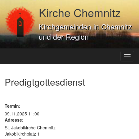
Kirche Chemnitz
Kirchgemeinden in Chemnitz
und der Region
Toggl
naviga
Predigtgottesdienst
Termin:
09.11.2025 11:00
Adresse:
St. Jakobikirche Chemnitz
Jakobikirchplatz 1