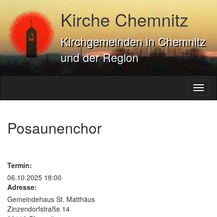
Kirche Chemnitz
Kirchgemeinden in Chemnitz
und der Region
Toggl
naviga
Posaunenchor
Termin:
06.10.2025 18:00
Adresse:
Gemeindehaus St. Matthäus
Zinzendorfstraße 14