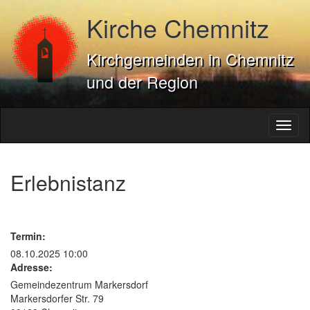
Kirche Chemnitz
Kirchgemeinden in Chemnitz
und der Region
Toggl
naviga
Erlebnistanz
Termin:
08.10.2025 10:00
Adresse:
Gemeindezentrum Markersdorf
Markersdorfer Str. 79