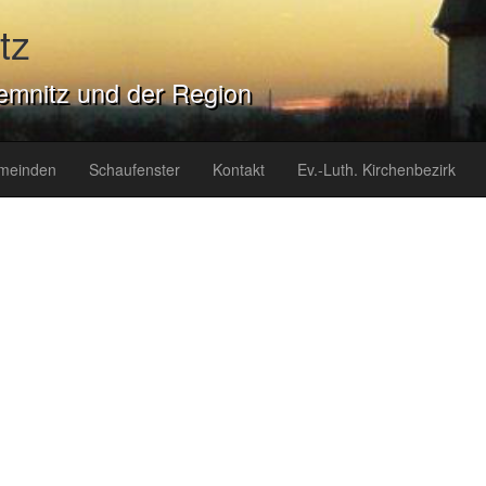
tz
emnitz und der Region
meinden
Schaufenster
Kontakt
Ev.-Luth. Kirchenbezirk