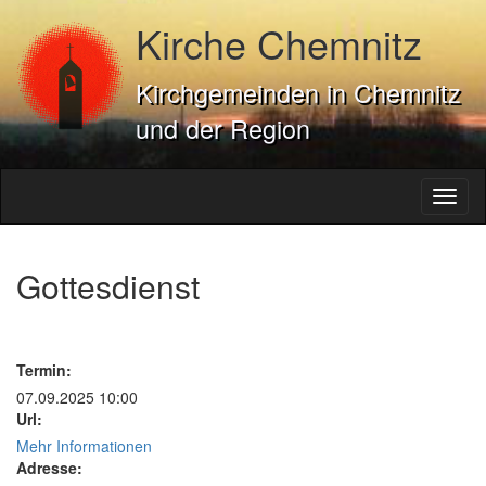
Kirche Chemnitz
Kirchgemeinden in Chemnitz
und der Region
Toggl
naviga
Gottesdienst
Termin:
07.09.2025 10:00
Url:
Mehr Informationen
Adresse: