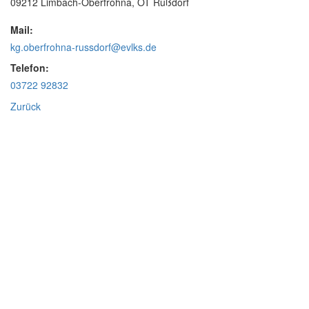
09212 Limbach-Oberfrohna, OT Rußdorf
Mail:
kg.oberfrohna-russdorf@evlks.de
Telefon:
03722 92832
Zurück