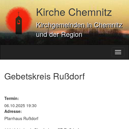
Kirche Chemnitz
Kirchgemeinden in Chemnitz
und der Region
Toggl
naviga
Gebetskreis Rußdorf
Termin:
06.10.2025 19:30
Adresse:
Pfarrhaus Rußdorf