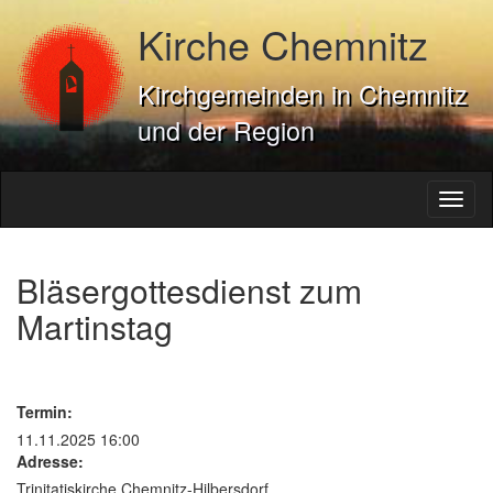
Kirche Chemnitz
Kirchgemeinden in Chemnitz
und der Region
Toggl
naviga
Bläsergottesdienst zum
Martinstag
Termin:
11.11.2025 16:00
Adresse:
Trinitatiskirche Chemnitz-Hilbersdorf