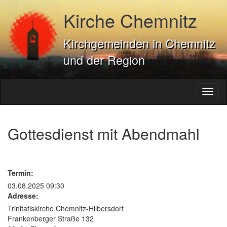
Kirche Chemnitz
Kirchgemeinden in Chemnitz
und der Region
Toggl
naviga
Gottesdienst mit Abendmahl
Termin:
03.08.2025 09:30
Adresse:
Trinitatiskirche Chemnitz-Hilbersdorf
Frankenberger Straße 132