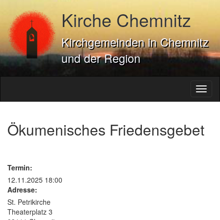
Kirche Chemnitz
Kirchgemeinden in Chemnitz
und der Region
Toggl
naviga
Ökumenisches Friedensgebet
Termin:
12.11.2025 18:00
Adresse:
St. Petrikirche
Theaterplatz 3