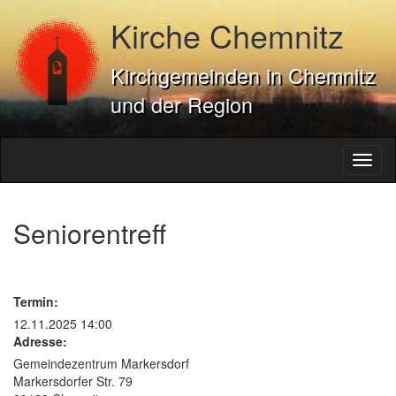
Kirche Chemnitz
Kirchgemeinden in Chemnitz
und der Region
Toggl
naviga
Seniorentreff
Termin:
12.11.2025 14:00
Adresse:
Gemeindezentrum Markersdorf
Markersdorfer Str. 79